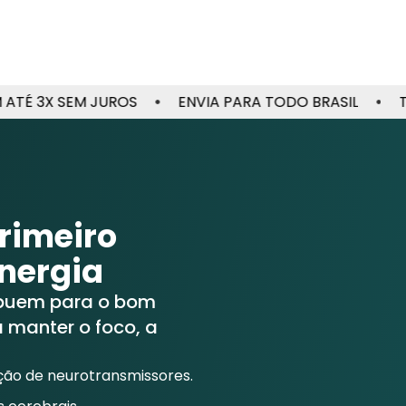
SEM JUROS
ENVIA PARA TODO BRASIL
TODO SIT
rimeiro
energia
buem para o bom
 manter o foco, a
ação de neurotransmissores.