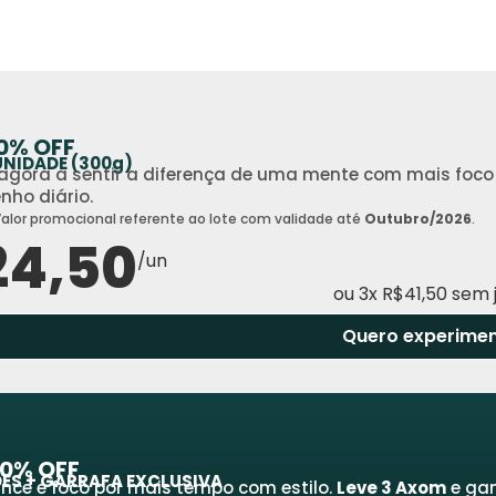
50% OFF
UNIDADE (300g)
gora a sentir a diferença de uma mente com mais foco e 
ho diário.
alor promocional referente ao lote com validade até
Outubro/2026
.
24,50
/un
ou 3x R$41,50 sem 
Quero experimen
50% OFF
DES + GARRAFA EXCLUSIVA
nce e foco por mais tempo com estilo.
Leve 3 Axom
e ga