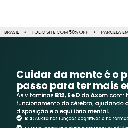
TODO SITE COM 50% OFF
PARCELA EM ATÉ 3X 
Cuidar da mente é o p
passo para ter mais 
As vitaminas
B12, E e D
do
Axom
contri
funcionamento do cérebro, ajudando a
disposição e o equilíbrio mental.
B12:
Auxilia nas funções cognitivas e na form