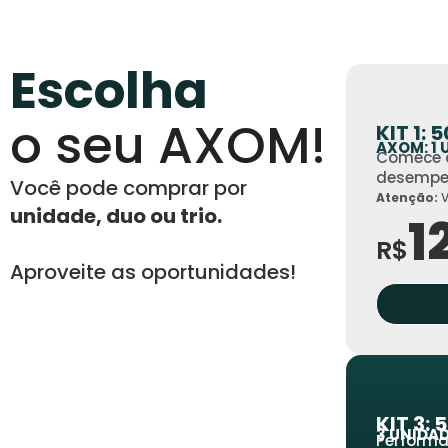
Escolha
o seu AXOM!
KIT 1: 
AXOM: 1 
Comece a
desempen
Você pode comprar por
Atenção:
V
unidade, duo ou trio.
1
R$
Aproveite as oportunidades!
KIT 3: 
3 UNIDA
Performa