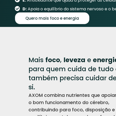
E:
Antioxidante que ajuda a proteger as célula
D:
Apoia o equilíbrio do sistema nervoso e o 
Quero mais foco e energia
Mais
foco
,
leveza
e
energi
para quem cuida de tudo 
também precisa cuidar d
si.
AXOM combina nutrientes que apoi
o bom funcionamento do cérebro,
contribuindo para foco, disposição e