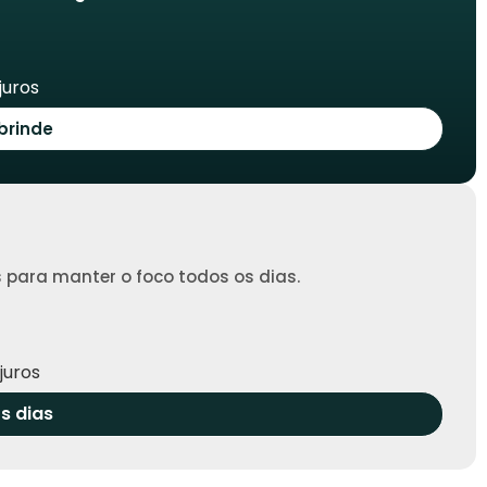
juros
brinde
 para manter o foco todos os dias.
juros
s dias