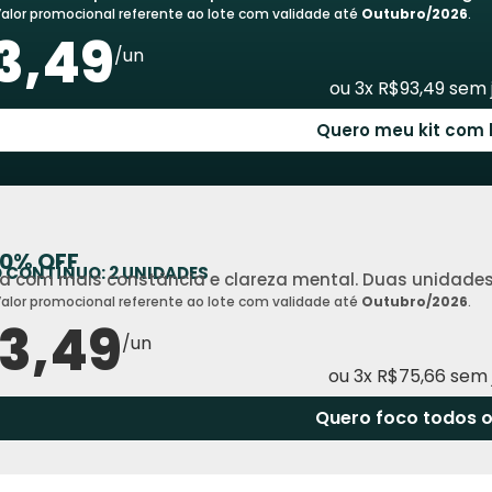
alor promocional referente ao lote com validade até
Outubro/2026
.
3,49
/un
ou 3x R$93,49 sem 
Quero meu kit com 
50% OFF
O CONTÍNUO: 2 UNIDADES
na com mais constância e clareza mental. Duas unidades
alor promocional referente ao lote com validade até
Outubro/2026
.
13,49
/un
ou 3x R$75,66 sem 
Quero foco todos o